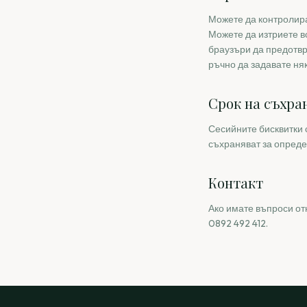
Можете да контролира
Можете да изтриете в
браузъри да предотвр
ръчно да задавате ня
Срок на съхра
Сесийните бисквитки 
съхраняват за опреде
Контакт
Ако имате въпроси от
0892 492 412.