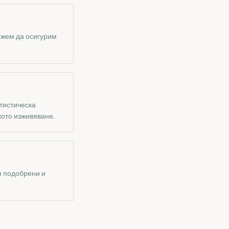
ожем да осигурим
атистическа
ото изживяване.
я подобрени и