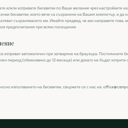
те и/или изтривате бисквитки по Ваше желание чрез настройките н
сички бисквитки, които вече са съхранени на Вашия компютър, и да 
атяват съхраняването им. Имайте предвид, че ако направите това, 
кои предпочитания при всяко посещение.
нение
се изтриват автоматично при затваряне на браузъра. Постоянните би
лен период (обикновено до 12 месеца) или докато не бъдат изтрити о
носно използването на бисквитки, свържете се с нас на: office@camp